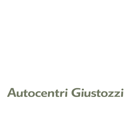
Note
Cliccando su invia, dichiari di aver letto la nostra
Informativa Privacy ex art. 13 Reg. (UE) 2016/679 e
acconsenti al trattamento dei tuoi dati per il servizio
richiesto.
Leggi l'informativa
Raccolta di consenso per finalità di
marketing
Ti piacerebbe restare aggiornato sulle offerte e
promozioni relative ai nostri prodotti e servizi? In