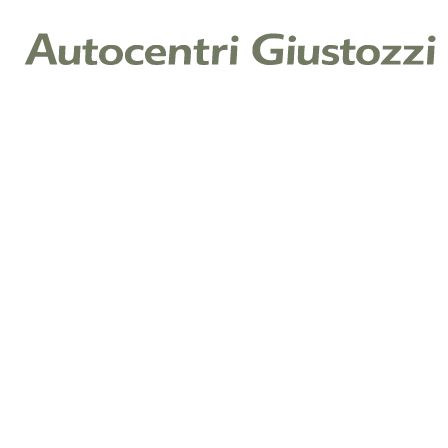
Nome
*
Cognome
*
E-mail
*
Telefono
*
Messaggio
Cliccando su invia, dichiari di aver letto la nostra