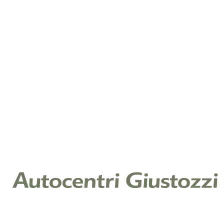
Telefono
*
Note
Cliccando su invia, dichiari di aver letto la nostra
Informativa Privacy ex art. 13 Reg. (UE) 2016/679 e
acconsenti al trattamento dei tuoi dati per il servizio
richiesto.
Leggi l'informativa
Raccolta di consenso per finalità di
marketing