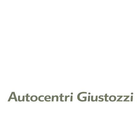
Note
Cliccando su invia, dichiari di aver letto la nostra
Informativa Privacy ex art. 13 Reg. (UE) 2016/679 e
acconsenti al trattamento dei tuoi dati per il servizio
richiesto.
Leggi l'informativa
Raccolta di consenso per finalità di
marketing
Ti piacerebbe restare aggiornato sulle offerte e
promozioni relative ai nostri prodotti e servizi? In
caso affermativo, puoi scegliere di acconsentire al