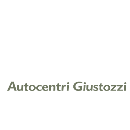
Audi Terni
Audi
Via Augusto Vanzetti, 6 - 05100 Terni (TR)
0744 39 38
terni@giustozziauto.com