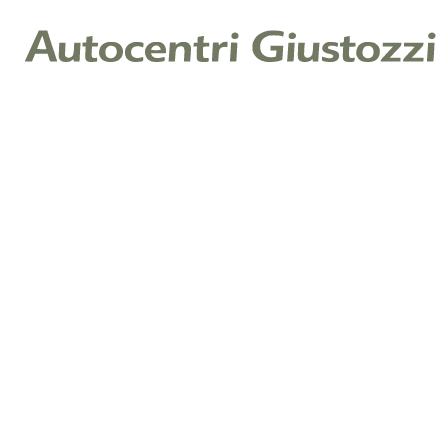
Nome
*
Cognome
*
E-mail
*
Telefono
*
Messaggio
Cliccando su invia, dichiari di aver letto la nostra