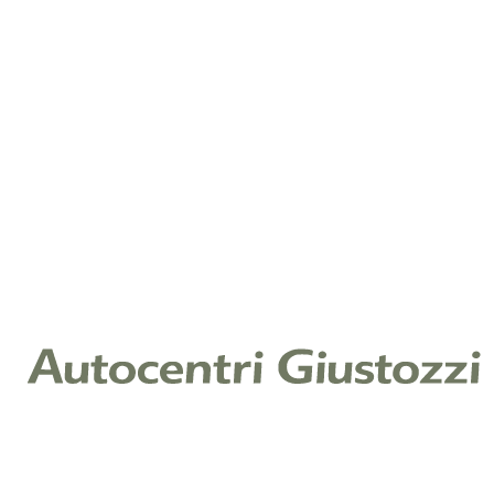
Telefono
*
Note
Cliccando su invia, dichiari di aver letto la nostra
Informativa Privacy ex art. 13 Reg. (UE) 2016/679 e
acconsenti al trattamento dei tuoi dati per il servizio
richiesto.
Leggi l'informativa
Raccolta di consenso per finalità di
marketing