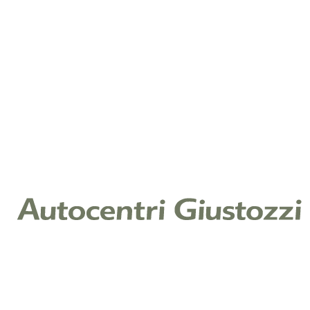
Telefono
*
Note
Cliccando su invia, dichiari di aver letto la nostra
Informativa Privacy ex art. 13 Reg. (UE) 2016/679 e
acconsenti al trattamento dei tuoi dati per il servizio
richiesto.
Leggi l'informativa
Raccolta di consenso per finalità di
marketing
Ti piacerebbe restare aggiornato sulle offerte e