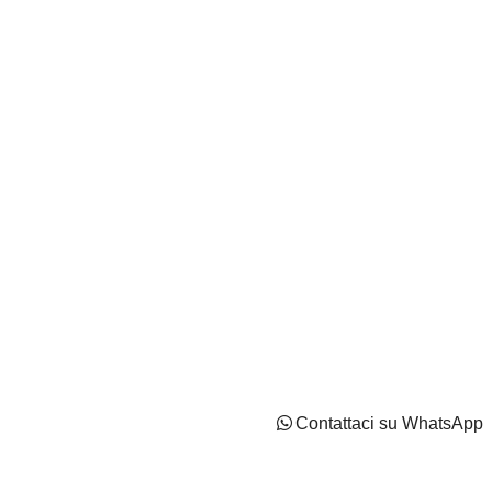
Autocentri Giustozzi S.r.l. - N.Iscr. CCIAA PN/CF/PI
IT02737170544 - Capitale Sociale: Euro 2100000 i.v
Privacy Policy
Cookie Policy
Impostazioni di tracciamento
Contattaci su WhatsApp