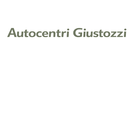
8
1
7
0
nuovo
usato
km 0
disponibili
Cayenne Electric
Cayenne Electric