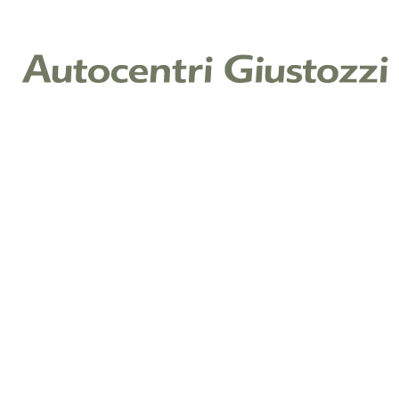
E-mail
*
Telefono
*
Messaggio:
Cliccando su invia, dichiari di aver letto la nostra Informativa
Privacy ex art. 13 Reg. (UE) 2016/679 e acconsenti al
trattamento dei tuoi dati per il servizio richiesto.
Leggi
l'informativa
Raccolta di consenso per finalità di marketing
Ti piacerebbe restare aggiornato sulle offerte e promozioni