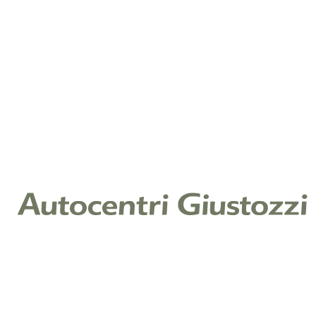
Telefono
*
Note
Cliccando su invia, dichiari di aver letto la nostra
Informativa Privacy ex art. 13 Reg. (UE) 2016/679 e
acconsenti al trattamento dei tuoi dati per il servizio
richiesto.
Leggi l'informativa
Raccolta di consenso per finalità di
marketing
Ti piacerebbe restare aggiornato sulle offerte e