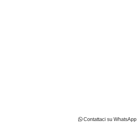
IT02737170544 - Capitale Sociale: Euro 2100000 i.v
Privacy Policy
Cookie Policy
Impostazioni di tracciamento
Contattaci su WhatsApp