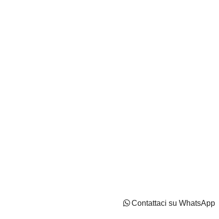
Autocentri Giustozzi S.r.l. - N.Iscr. CCIAA PN/CF/PI
IT02737170544 - Capitale Sociale: Euro 2100000 i.v
Privacy Policy
Cookie Policy
Impostazioni di tracciamento
Contattaci su WhatsApp