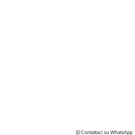
Autocentri Giustozzi S.r.l. - N.Iscr. CCIAA PN/CF/PI
IT02737170544 - Capitale Sociale: Euro 2100000 i.v
Privacy Policy
Cookie Policy
Impostazioni di tracciamento
Contattaci su WhatsApp