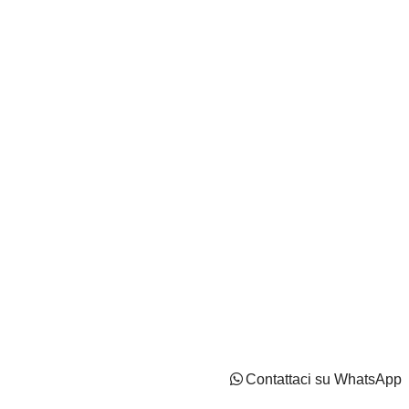
Autocentri Giustozzi S.r.l. - N.Iscr. CCIAA PN/CF/PI
IT02737170544 - Capitale Sociale: Euro 2100000 i.v
Privacy Policy
Cookie Policy
Impostazioni di tracciamento
Contattaci su WhatsApp