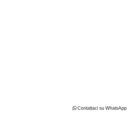
IT02737170544 - Capitale Sociale: Euro 2100000 i.v
Privacy Policy
Cookie Policy
Impostazioni di tracciamento
Contattaci su WhatsApp