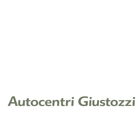
Note
Cliccando su invia, dichiari di aver letto la nostra
Informativa Privacy ex art. 13 Reg. (UE) 2016/679 e
acconsenti al trattamento dei tuoi dati per il servizio
richiesto.
Leggi l'informativa
Raccolta di consenso per finalità di
marketing
Ti piacerebbe restare aggiornato sulle offerte e
promozioni relative ai nostri prodotti e servizi? In