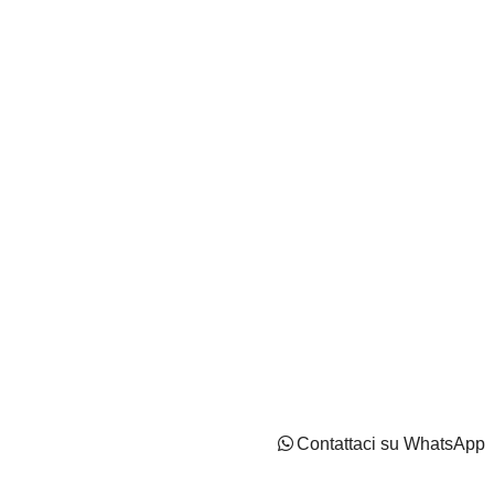
Autocentri Giustozzi S.r.l. - N.Iscr. CCIAA PN/CF/PI
IT02737170544 - Capitale Sociale: Euro 2100000 i.v
Privacy Policy
Cookie Policy
Impostazioni di tracciamento
Contattaci su WhatsApp