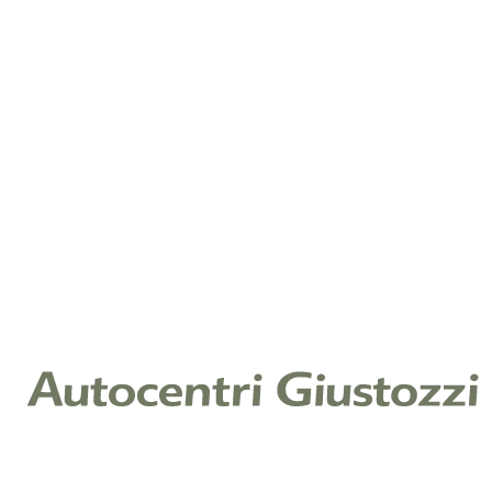
Diesel
14.367 km
2024
150 CV (110 KW)
1.968 cc
€ 42.000
Aggiungi
AUDI A3 Allstreet
A3 allstreet 2.0 tdi identity contrast 150cv s-tronic