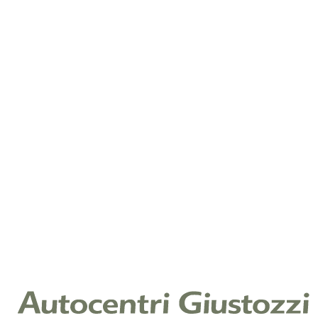
Benzina
1.800 km
2024
510 CV (375 KW)
3.996 cc
€ 205.000
Aggiungi
PORSCHE 911 Coupé
911 coupe 3.0 carrera 394cv auto