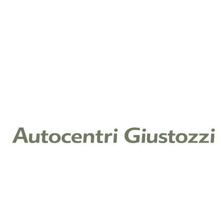
Note
Cliccando su invia, dichiari di aver letto la nostra
Informativa Privacy ex art. 13 Reg. (UE) 2016/679 e
acconsenti al trattamento dei tuoi dati per il servizio
richiesto.
Leggi l'informativa
Raccolta di consenso per finalità di
marketing
Ti piacerebbe restare aggiornato sulle offerte e
promozioni relative ai nostri prodotti e servizi? In