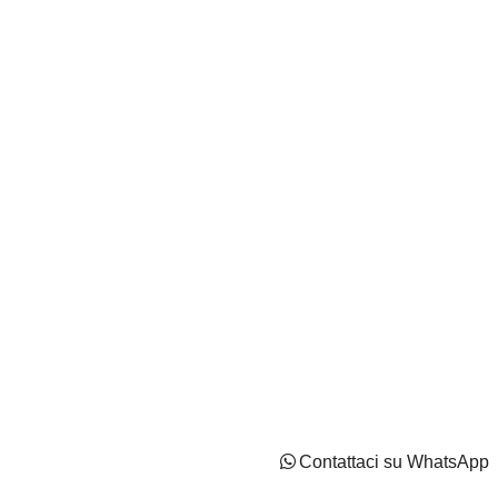
Autocentri Giustozzi S.r.l. - N.Iscr. CCIAA PN/CF/PI
IT02737170544 - Capitale Sociale: Euro 2100000 i.v
Privacy Policy
Cookie Policy
Impostazioni di tracciamento
Contattaci su WhatsApp