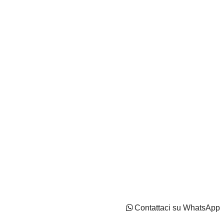
Autocentri Giustozzi S.r.l. - N.Iscr. CCIAA PN/CF/PI
IT02737170544 - Capitale Sociale: Euro 2100000 i.v
Privacy Policy
Cookie Policy
Impostazioni di tracciamento
Contattaci su WhatsApp