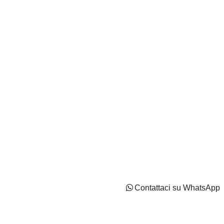
IT02737170544 - Capitale Sociale: Euro 2100000 i.v
Privacy Policy
Cookie Policy
Impostazioni di tracciamento
Contattaci su WhatsApp