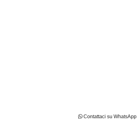
IT02737170544 - Capitale Sociale: Euro 2100000 i.v
Privacy Policy
Cookie Policy
Impostazioni di tracciamento
Contattaci su WhatsApp