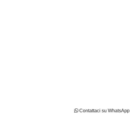
IT02737170544 - Capitale Sociale: Euro 2100000 i.v
Privacy Policy
Cookie Policy
Impostazioni di tracciamento
Contattaci su WhatsApp