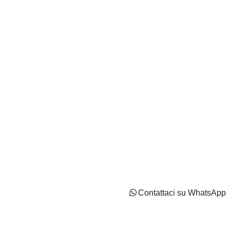
IT02737170544 - Capitale Sociale: Euro 2100000 i.v
Privacy Policy
Cookie Policy
Impostazioni di tracciamento
Contattaci su WhatsApp