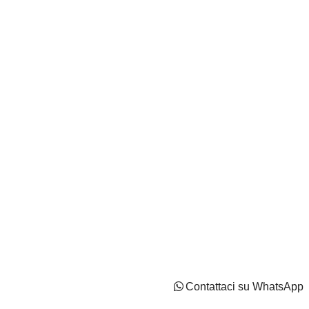
Autocentri Giustozzi S.r.l. - N.Iscr. CCIAA PN/CF/PI
IT02737170544 - Capitale Sociale: Euro 2100000 i.v
Privacy Policy
Cookie Policy
Impostazioni di tracciamento
Contattaci su WhatsApp