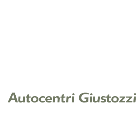
Note
Cliccando su invia, dichiari di aver letto la nostra
Informativa Privacy ex art. 13 Reg. (UE) 2016/679 e
acconsenti al trattamento dei tuoi dati per il servizio
richiesto.
Leggi l'informativa
Raccolta di consenso per finalità di
marketing
Ti piacerebbe restare aggiornato sulle offerte e
promozioni relative ai nostri prodotti e servizi? In
caso affermativo, puoi scegliere di acconsentire al