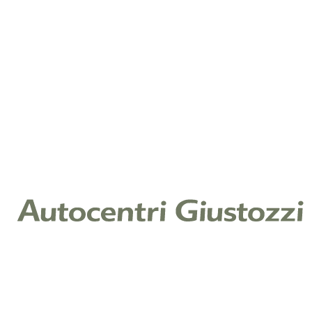
Telefono
*
Note
Cliccando su invia, dichiari di aver letto la nostra
Informativa Privacy ex art. 13 Reg. (UE) 2016/679 e
acconsenti al trattamento dei tuoi dati per il servizio
richiesto.
Leggi l'informativa
Raccolta di consenso per finalità di
marketing
Ti piacerebbe restare aggiornato sulle offerte e