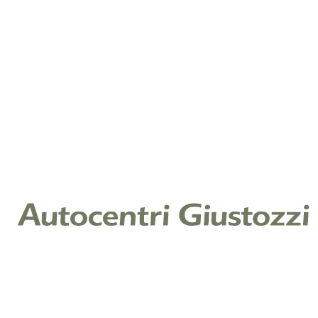
Telefono
*
Note
Cliccando su invia, dichiari di aver letto la nostra
Informativa Privacy ex art. 13 Reg. (UE) 2016/679 e
acconsenti al trattamento dei tuoi dati per il servizio
richiesto.
Leggi l'informativa
Raccolta di consenso per finalità di
marketing
Ti piacerebbe restare aggiornato sulle offerte e